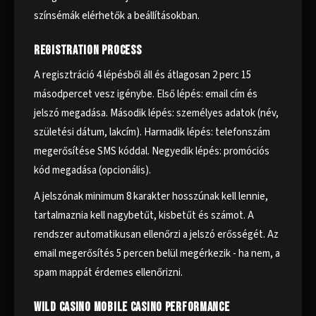
színsémák elérhetők a beállításokban.
REGISTRATION PROCESS
A regisztráció 4 lépésből áll és átlagosan 2 perc 15
másodpercet vesz igénybe. Első lépés: email cím és
jelszó megadása. Második lépés: személyes adatok (név,
születési dátum, lakcím). Harmadik lépés: telefonszám
megerősítése SMS kóddal. Negyedik lépés: promóciós
kód megadása (opcionális).
A jelszónak minimum 8 karakter hosszúnak kell lennie,
tartalmaznia kell nagybetűt, kisbetűt és számot. A
rendszer automatikusan ellenőrzi a jelszó erősségét. Az
email megerősítés 5 percen belül megérkezik - ha nem, a
spam mappát érdemes ellenőrizni.
WILD CASINO MOBILE CASINO PERFORMANCE