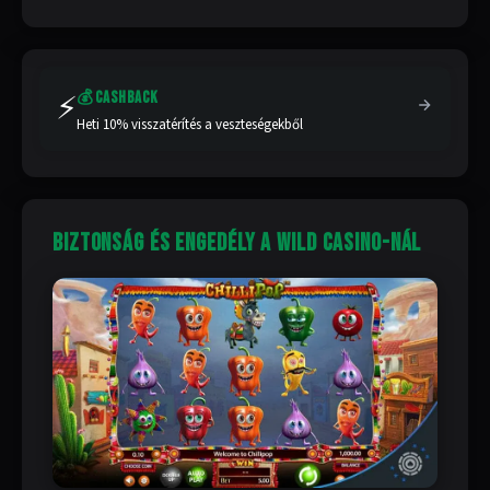
⚡
💰 Cashback
Heti 10% visszatérítés a veszteségekből
BIZTONSÁG ÉS ENGEDÉLY A WILD CASINO-NÁL