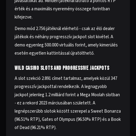
javaslatokat ad. Minden játéknál látható a pontos RTP
érték és a maximális nyeremény összege forintban
kifejezve.
Demo mód 2.756 játéknál elérhető - csak az élő dealer
játékok és néhány progresszív jackpot slot kivétel. A
demo egyenleg 500.000 virtuális forint, amely kimerülés
esetén egyetlen kattintással újratölthető.
WILD CASINO SLOTS AND PROGRESSIVE JACKPOTS
A slot szekció 2.891 címet tartalmaz, amelyek közül 347
progresszív jackpottal rendelkezik. A legnagyobb
jackpot jelenleg 1.2 milliárd forint a Mega Moolah slotban
- ez a rekord 2023 márciusában született. A
legnépszerűbb slotok között szerepel a Sweet Bonanza
(96.51% RTP), Gates of Olympus (96.50% RTP) és a Book
of Dead (96.21% RTP).