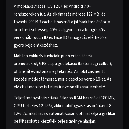
A mobilalkalmazás iOS 12.0+ és Android 7.0+
rendszereken fut. Az alkalmazás mérete 127 MB, és
további 200 MB cache-t használ a játékok tárolására. A
betöltési sebesség 40%-kal gyorsabb a böngészős
verziónál. Touch ID és Face ID támogatás elérhető a
gyors bejelentkezéshez.
Mobilon exkluzív funkciók: push értesítések
promóciókról, GPS alapú geolokáció (biztonsági célból),
offline játékhistória megtekintés. A mobil cashier 15
fizetési módot támogat, míg a desktop verzió 18-at. Az
élő chat mobilon is teljes funkcionalitással elérhető.
Teljesítménystatisztikák: átlagos RAM használat 180 MB,
CPU terhelés 12-15%, akkumulófogyasztás óránként 8-
12%. Az alkalmazás automatikusan optimalizálja a grafikai
beállításokat a készülék teljesítménye alapján.