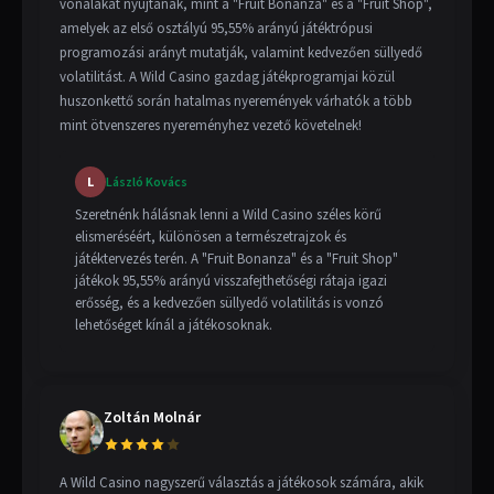
vonalakat nyújtanak, mint a "Fruit Bonanza" és a "Fruit Shop",
amelyek az első osztályú 95,55% arányú játéktrópusi
programozási arányt mutatják, valamint kedvezően süllyedő
volatilitást. A Wild Casino gazdag játékprogramjai közül
huszonkettő során hatalmas nyeremények várhatók a több
mint ötvenszeres nyereményhez vezető követelnek!
L
László Kovács
Szeretnénk hálásnak lenni a Wild Casino széles körű
elismeréséért, különösen a természetrajzok és
játéktervezés terén. A "Fruit Bonanza" és a "Fruit Shop"
játékok 95,55% arányú visszafejthetőségi rátaja igazi
erősség, és a kedvezően süllyedő volatilitás is vonzó
lehetőséget kínál a játékosoknak.
Zoltán Molnár
A Wild Casino nagyszerű választás a játékosok számára, akik