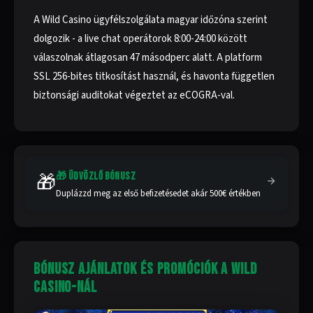
A Wild Casino ügyfélszolgálata magyar időzóna szerint
dolgozik - a live chat operátorok 8:00-24:00 között
válaszolnak átlagosan 47 másodperc alatt. A platform
SSL 256-bites titkosítást használ, és havonta független
biztonsági auditokat végeztet az eCOGRA-val.
🎁
🎁 Üdvözlő Bónusz
Duplázzd meg az első befizetésedet akár 500€ értékben
BÓNUSZ AJÁNLATOK ÉS PROMÓCIÓK A WILD
CASINO-NÁL