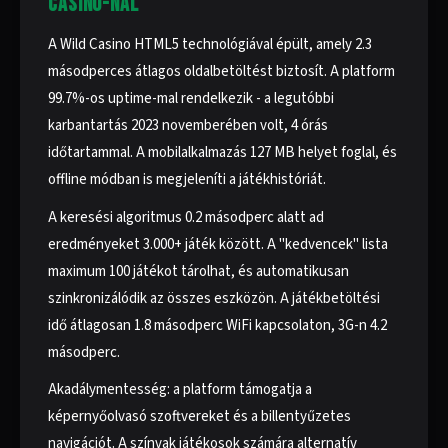
CASINO-NÁL
A Wild Casino HTML5 technológiával épült, amely 2.3
másodperces átlagos oldalbetöltést biztosít. A platform
99.7%-os uptime-mal rendelkezik - a legutóbbi
karbantartás 2023 novemberében volt, 4 órás
időtartammal. A mobilalkalmazás 127 MB helyet foglal, és
offline módban is megjeleníti a játékhistóriát.
A keresési algoritmus 0.2 másodperc alatt ad
eredményeket 3.000+ játék között. A "kedvencek" lista
maximum 100 játékot tárolhat, és automatikusan
szinkronizálódik az összes eszközön. A játékbetöltési
idő átlagosan 1.8 másodperc WiFi kapcsolaton, 3G-n 4.2
másodperc.
Akadálymentesség: a platform támogatja a
képernyőolvasó szoftvereket és a billentyűzetes
navigációt. A színvak játékosok számára alternatív